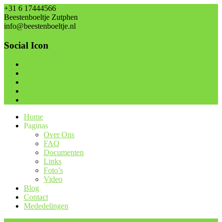
+31 6 17444566
Beestenboeltje Zutphen
info@beestenboeltje.nl
Social Icon
Home
Paginas
Over Ons
FAQ
Documenten
Links
Foto’s
Video
Blog
Contact
Mededelingen