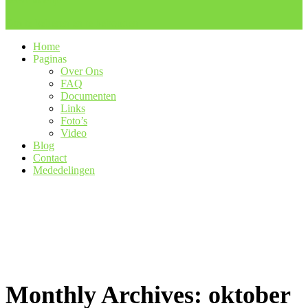
Beestenboeltje
Om te beheren en te behouden
Home
Paginas
Over Ons
FAQ
Documenten
Links
Foto’s
Video
Blog
Contact
Mededelingen
Monthly Archives: oktober