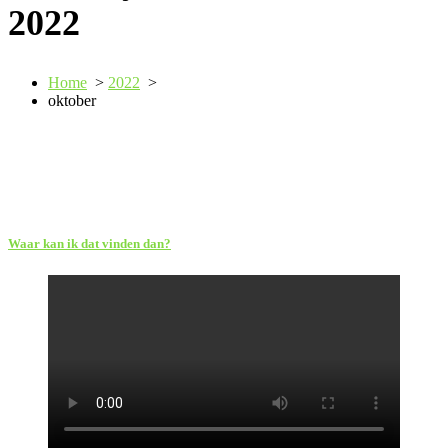
2022
Home
>
2022
>
oktober
Waar kan ik dat vinden dan?