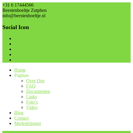
+31 6 17444566
Beestenboeltje Zutphen
info@beestenboeltje.nl
Social Icon
Home
Paginas
Over Ons
FAQ
Documenten
Links
Foto’s
Video
Blog
Contact
Mededelingen