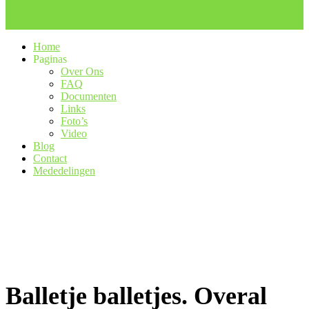
Beestenboeltje
Om te beheren en te behouden
Home
Paginas
Over Ons
FAQ
Documenten
Links
Foto’s
Video
Blog
Contact
Mededelingen
Balletje balletjes. Overal