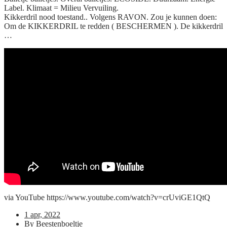
Label. Klimaat = Milieu Vervuiling.
Kikkerdril nood toestand.. Volgens RAVON. Zou je kunnen doen:
Om de KIKKERDRIL te redden ( BESCHERMEN ). De kikkerdril
…
via YouTube https://www.youtube.com/watch?v=crUviGE1QtQ
1 apr, 2022
By
Beestenboeltje