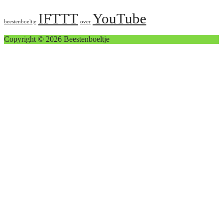
IFTTT
YouTube
beestenboeltje
over
Copyright © 2026 Beestenboeltje