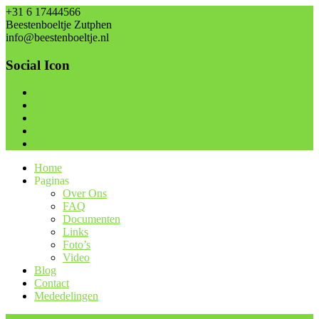
+31 6 17444566
Beestenboeltje Zutphen
info@beestenboeltje.nl
Social Icon
Home
Paginas
Over Ons
FAQ
Documenten
Links
Foto’s
Video
Blog
Contact
Mededelingen