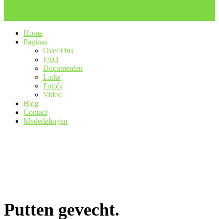
Beestenboeltje
Om te beheren en te behouden
Home
Paginas
Over Ons
FAQ
Documenten
Links
Foto’s
Video
Blog
Contact
Mededelingen
Putten gevecht.