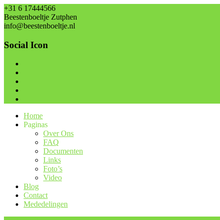
+31 6 17444566
Beestenboeltje Zutphen
info@beestenboeltje.nl
Social Icon
Home
Paginas
Over Ons
FAQ
Documenten
Links
Foto’s
Video
Blog
Contact
Mededelingen