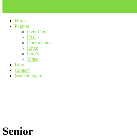
Beestenboeltje
Om te beheren en te behouden
Home
Paginas
Over Ons
FAQ
Documenten
Links
Foto’s
Video
Blog
Contact
Mededelingen
Senior